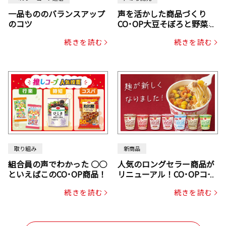
一品もののバランスアップ
声を活かした商品づくり
のコツ
CO･OP大豆そぼろと野菜ミ
ックスドライパック（にん
続きを読む
続きを読む
じん・コーン入り）
取り組み
新商品
組合員の声でわかった ○○
人気のロングセラー商品が
といえばこのCO･OP商品！
リニューアル！CO･OPコー
プヌードル
続きを読む
続きを読む