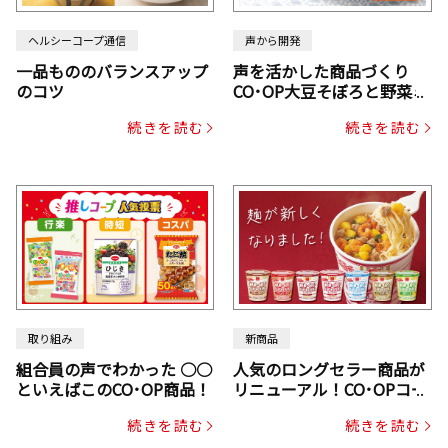
ヘルシーコープ通信
声から開発
一品もののバランスアップ
声を活かした商品づくり
のコツ
CO･OP大豆そぼろと野菜ミ
ックスドライパック（にん
続きを読む
続きを読む
じん・コーン入り）
取り組み
新商品
組合員の声でわかった ○○
人気のロングセラー商品が
といえばこのCO･OP商品！
リニューアル！CO･OPコー
プヌードル
続きを読む
続きを読む