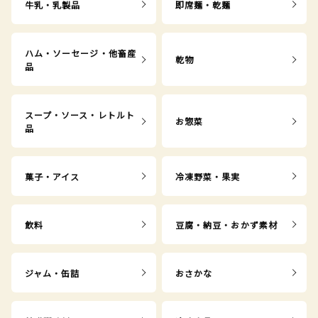
牛乳・乳製品
即席麺・乾麺
ハム・ソーセージ・他畜産
乾物
品
スープ・ソース・レトルト
お惣菜
品
菓子・アイス
冷凍野菜・果実
飲料
豆腐・納豆・おかず素材
ジャム・缶詰
おさかな