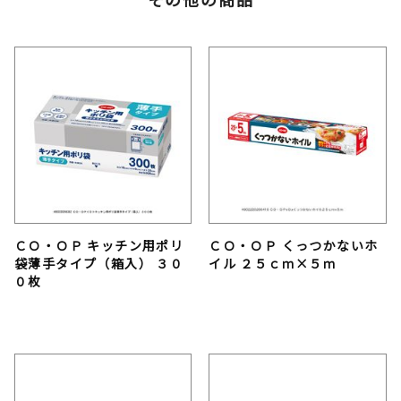
ＣＯ・ＯＰ キッチン用ポリ
ＣＯ・ＯＰ くっつかないホ
袋薄手タイプ（箱入） ３０
イル ２５ｃｍ×５ｍ
０枚