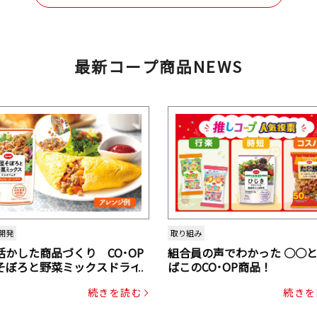
最新コープ商品NEWS
開発
取り組み
活かした商品づくり CO･OP
組合員の声でわかった ○○
そぼろと野菜ミックスドライ
ばこのCO･OP商品！
ク（にんじん・コーン入り）
続きを読む
続きを