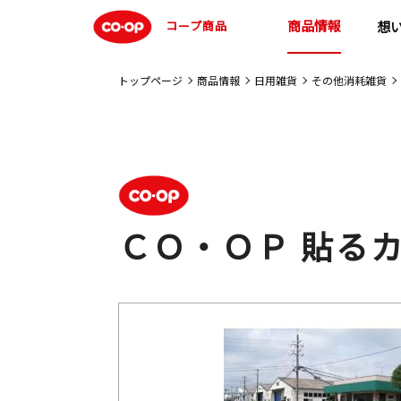
商品情報
コープ商品
想
トップページ
商品情報
日用雑貨
その他消耗雑貨
ＣＯ・ＯＰ 貼る