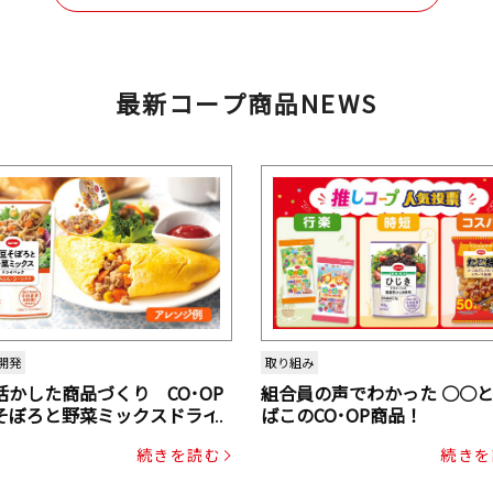
最新コープ商品NEWS
開発
取り組み
活かした商品づくり CO･OP
組合員の声でわかった ○○
そぼろと野菜ミックスドライ
ばこのCO･OP商品！
ク（にんじん・コーン入り）
続きを読む
続きを