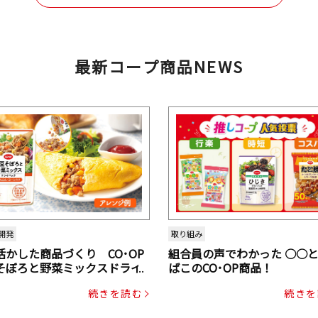
最新コープ商品NEWS
開発
取り組み
活かした商品づくり CO･OP
組合員の声でわかった ○○
そぼろと野菜ミックスドライ
ばこのCO･OP商品！
ク（にんじん・コーン入り）
続きを読む
続きを