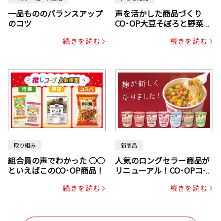
一品もののバランスアップ
声を活かした商品づくり
のコツ
CO･OP大豆そぼろと野菜ミ
ックスドライパック（にん
続きを読む
続きを読む
じん・コーン入り）
取り組み
新商品
組合員の声でわかった ○○
人気のロングセラー商品が
といえばこのCO･OP商品！
リニューアル！CO･OPコー
プヌードル
続きを読む
続きを読む