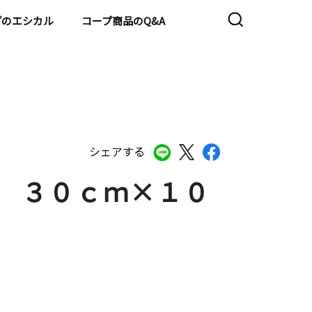
プのエシカル
コープ商品のQ&A
シェアする
ー ３０ｃｍ×１０