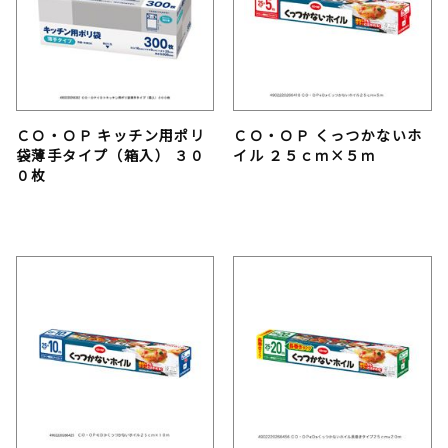
ＣＯ・ＯＰ キッチン用ポリ
ＣＯ・ＯＰ くっつかないホ
袋薄手タイプ（箱入） ３０
イル ２５ｃｍ×５ｍ
０枚