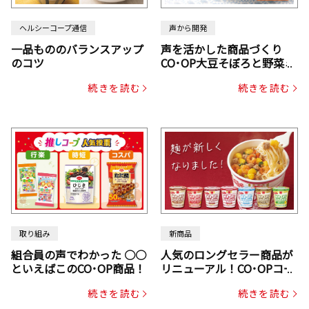
ヘルシーコープ通信
声から開発
一品もののバランスアップ
声を活かした商品づくり
のコツ
CO･OP大豆そぼろと野菜ミ
ックスドライパック（にん
続きを読む
続きを読む
じん・コーン入り）
取り組み
新商品
組合員の声でわかった ○○
人気のロングセラー商品が
といえばこのCO･OP商品！
リニューアル！CO･OPコー
プヌードル
続きを読む
続きを読む