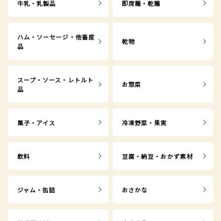
牛乳・乳製品
即席麺・乾麺
ハム・ソーセージ・他畜産
乾物
品
スープ・ソース・レトルト
お惣菜
品
菓子・アイス
冷凍野菜・果実
飲料
豆腐・納豆・おかず素材
ジャム・缶詰
おさかな