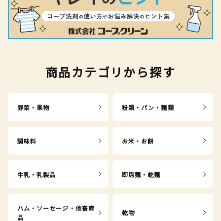
商品カテゴリから探す
野菜・果物
粉類・パン・麺類
調味料
お米・お餅
牛乳・乳製品
即席麺・乾麺
ハム・ソーセージ・他畜産
乾物
品