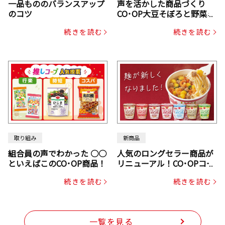
一品もののバランスアップ
声を活かした商品づくり
のコツ
CO･OP大豆そぼろと野菜ミ
ックスドライパック（にん
続きを読む
続きを読む
じん・コーン入り）
取り組み
新商品
組合員の声でわかった ○○
人気のロングセラー商品が
といえばこのCO･OP商品！
リニューアル！CO･OPコー
プヌードル
続きを読む
続きを読む
一覧を見る