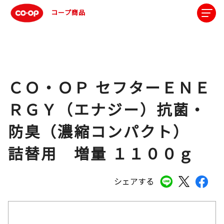
コープ商品
ＣＯ・ＯＰ セフターＥＮＥ
ＲＧＹ（エナジー）抗菌・
防臭（濃縮コンパクト）
詰替用 増量 １１００ｇ
シェアする