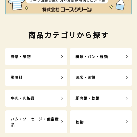
商品カテゴリから探す
野菜・果物
粉類・パン・麺類
調味料
お米・お餅
牛乳・乳製品
即席麺・乾麺
ハム・ソーセージ・他畜産
乾物
品