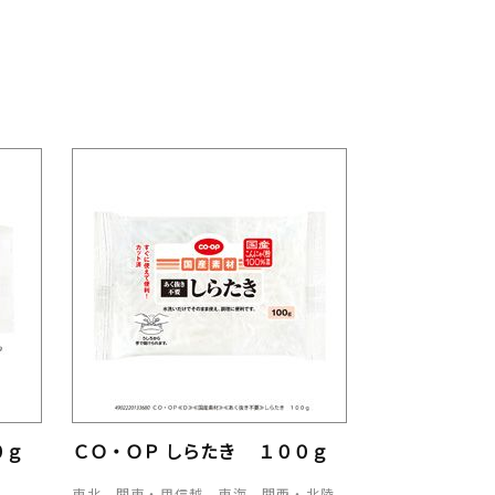
０ｇ
ＣＯ・ＯＰ しらたき １００ｇ
東北、関東・甲信越、東海、関西・北陸