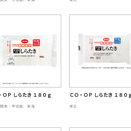
・ＯＰ しらたき １８０ｇ
ＣＯ・ＯＰ しらたき １８０
、関東・甲信越、東海
東北