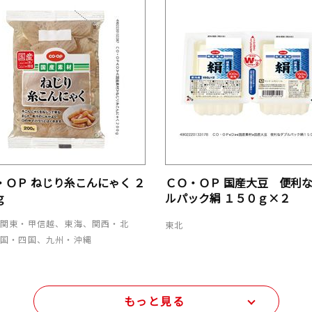
・ＯＰ ねじり糸こんにゃく ２
ＣＯ・ＯＰ 国産大豆 便利
ｇ
ルパック絹 １５０ｇ×２
、関東・甲信越、東海、関西・北
東北
中国・四国、九州・沖縄
もっと見る