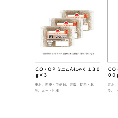
ＣＯ・ＯＰ ミニこんにゃく １３０
ＣＯ
ｇ×３
００
東北、関東・甲信越、東海、関西・北
東北
陸、九州・沖縄
陸、