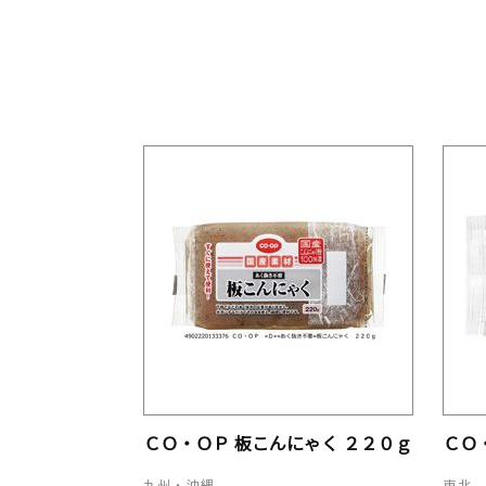
ＣＯ・ＯＰ 板こんにゃく ２２０ｇ
ＣＯ
九州・沖縄
東北