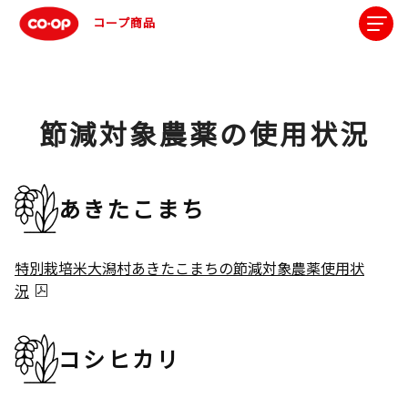
コープ商品
節減対象農薬の使用状況
あきたこまち
特別栽培米大潟村あきたこまちの節減対象農薬使用状
況
コシヒカリ