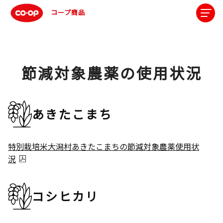
コープ商品
節減対象農薬の使用状況
あきたこまち
特別栽培米大潟村あきたこまちの節減対象農薬使用状
況
コシヒカリ