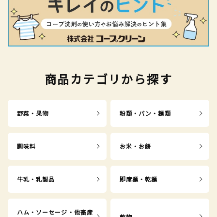
商品カテゴリから探す
野菜・果物
粉類・パン・麺類
調味料
お米・お餅
牛乳・乳製品
即席麺・乾麺
ハム・ソーセージ・他畜産
乾物