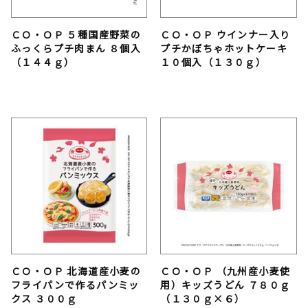
ＣＯ・ＯＰ ５種国産野菜の
ＣＯ・ＯＰ ウインナー入り
ふっくらプチ肉まん ８個入
プチかぼちゃホットケーキ
（１４４ｇ）
１０個入（１３０ｇ）
ＣＯ・ＯＰ 北海道産小麦の
ＣＯ・ＯＰ （九州産小麦使
フライパンで作るパンミッ
用）キッズうどん ７８０ｇ
クス ３００ｇ
（１３０ｇ×６）