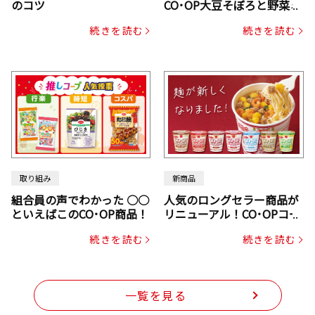
のコツ
CO･OP大豆そぼろと野菜ミ
ックスドライパック（にん
続きを読む
続きを読む
じん・コーン入り）
取り組み
新商品
組合員の声でわかった ○○
人気のロングセラー商品が
といえばこのCO･OP商品！
リニューアル！CO･OPコー
プヌードル
続きを読む
続きを読む
一覧を見る