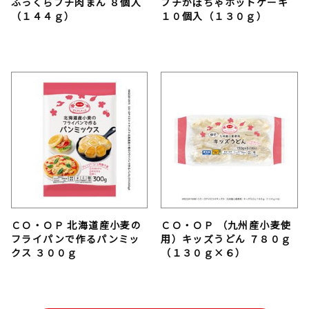
ふっくらプチ肉まん ８個入
プチかぼちゃホットケーキ
（１４４ｇ）
１０個入（１３０ｇ）
ＣＯ・ＯＰ 北海道産小麦の
ＣＯ・ＯＰ （九州産小麦使
フライパンで作るパンミッ
用）キッズうどん ７８０ｇ
クス ３００ｇ
（１３０ｇ×６）