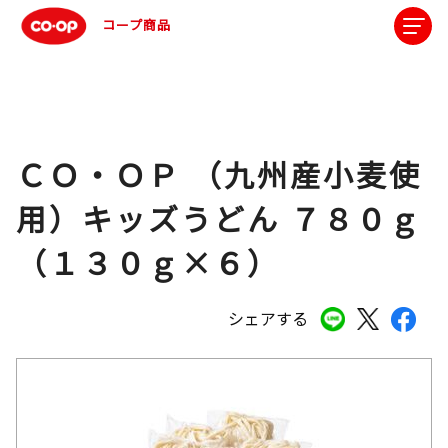
コープ商品
ＣＯ・ＯＰ （九州産小麦使
用）キッズうどん ７８０ｇ
（１３０ｇ×６）
シェアする