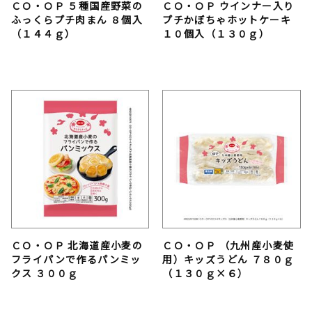
ＣＯ・ＯＰ ５種国産野菜の
ＣＯ・ＯＰ ウインナー入り
ふっくらプチ肉まん ８個入
プチかぼちゃホットケーキ
（１４４ｇ）
１０個入（１３０ｇ）
ＣＯ・ＯＰ 北海道産小麦の
ＣＯ・ＯＰ （九州産小麦使
フライパンで作るパンミッ
用）キッズうどん ７８０ｇ
クス ３００ｇ
（１３０ｇ×６）