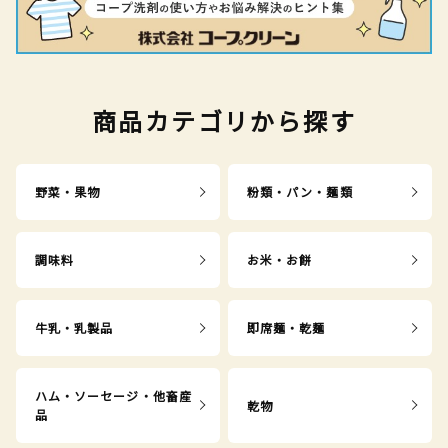
商品カテゴリから探す
野菜・果物
粉類・パン・麺類
調味料
お米・お餅
牛乳・乳製品
即席麺・乾麺
ハム・ソーセージ・他畜産
乾物
品