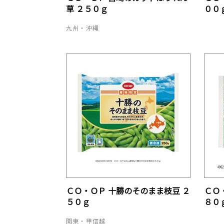
草 ２５０ｇ
００
九州・沖縄
ＣＯ・ＯＰ 十勝のそのまま枝豆 ２
ＣＯ
５０ｇ
８０
関東・甲信越