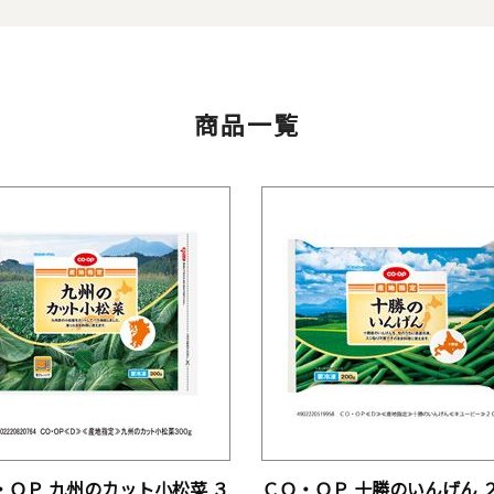
商品一覧
・ＯＰ 九州のカット小松菜 ３
ＣＯ・ＯＰ 十勝のいんげん 