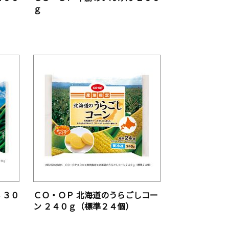
ｇ
 ３０
ＣＯ・ＯＰ 北海道のうらごしコー
ン ２４０ｇ（標準２４個）