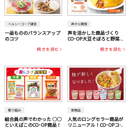
ヘルシーコープ通信
声から開発
一品もののバランスアップ
声を活かした商品づくり
のコツ
CO･OP大豆そぼろと野菜ミ
ックスドライパック（にん
続きを読む
続きを読む
じん・コーン入り）
取り組み
新商品
組合員の声でわかった ○○
人気のロングセラー商品が
といえばこのCO･OP商品！
リニューアル！CO･OPコー