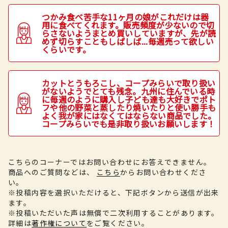
つかみ食べ苦手な11ヶ月の娘がこれだけは器
用に食べてくれます。販売頻度が少ないので切
らさないようまとめ買いしていますが、先が読
めず切らすこともしばしば...毎週売って欲しい
くらいです。
カットとうもろこし、コープみらいで取り扱い
がないようでとても残念。九州に住んでいる時
に毎週のように購入し子ども達も大好きでポト
フや他の野菜と蒸したり焼いたりと使い勝手も
よく我が家にはなくてはならない商品でした。
コープみらいでも是非取り扱いお願いします！
こちらのコーナーではお問い合わせにお答えできません。
商品へのご質問などは、
こちら
からお問い合わせくださ
い。
※投稿内容を選択いただけると、下記ボタンから送信が出来
ます。
※投稿いただいた声は無償で二次利用することがあります。
詳細は
著作権について
をご覧ください。