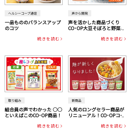
ヘルシーコープ通信
声から開発
一品もののバランスアップ
声を活かした商品づくり
のコツ
CO･OP大豆そぼろと野菜ミ
ックスドライパック（にん
続きを読む
続きを読む
じん・コーン入り）
取り組み
新商品
組合員の声でわかった ○○
人気のロングセラー商品が
といえばこのCO･OP商品！
リニューアル！CO･OPコー
プヌードル
続きを読む
続きを読む