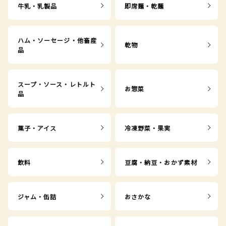
牛乳・乳製品
即席麺・乾麺
ハム・ソーセージ・他畜産
乾物
品
スープ・ソース・レトルト
お惣菜
品
菓子・アイス
冷凍野菜・果実
飲料
豆腐・納豆・おかず素材
ジャム・缶詰
おさかな