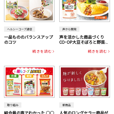
ヘルシーコープ通信
声から開発
一品もののバランスアップ
声を活かした商品づくり
のコツ
CO･OP大豆そぼろと野菜ミ
ックスドライパック（にん
続きを読む
続きを読む
じん・コーン入り）
取り組み
新商品
組合員の声でわかった ○○
人気のロングセラー商品が