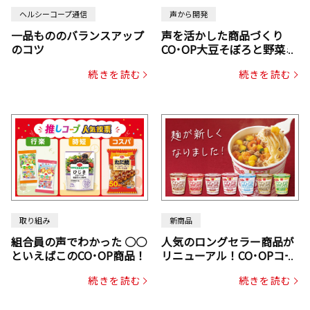
ヘルシーコープ通信
声から開発
一品もののバランスアップ
声を活かした商品づくり
のコツ
CO･OP大豆そぼろと野菜ミ
ックスドライパック（にん
続きを読む
続きを読む
じん・コーン入り）
取り組み
新商品
組合員の声でわかった ○○
人気のロングセラー商品が
といえばこのCO･OP商品！
リニューアル！CO･OPコー
プヌードル
続きを読む
続きを読む