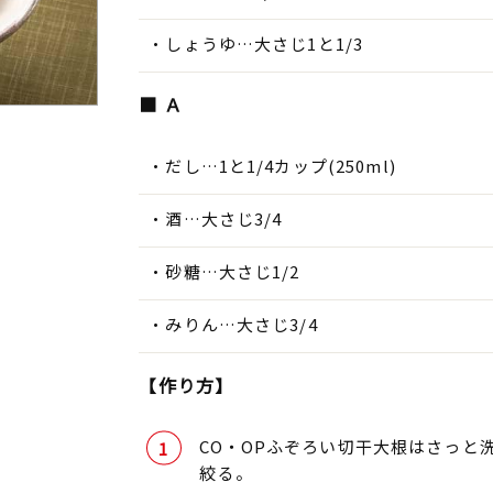
しょうゆ…大さじ1と1/3
■ Ａ
だし…1と1/4カップ(250ml)
酒…大さじ3/4
砂糖…大さじ1/2
みりん…大さじ3/4
【作り方】
CO・OPふぞろい切干大根はさっと
絞る。