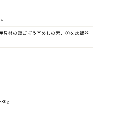
う。
国産具材の鶏ごぼう釜めしの素、①を炊飯器
30g