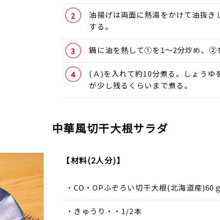
油揚げは両面に熱湯をかけて油抜き
する。
鍋に油を熱して①を1～2分炒め、②
(Ａ)を入れて約10分煮る。しょう
が少し残るくらいまで煮る。
中華風切干大根サラダ
【材料(2人分)】
CO・OPふぞろい切干大根(北海道産)60
きゅうり・・1/2本