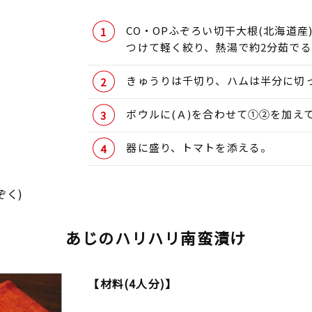
CO・OPふぞろい切干大根(北海道産
つけて軽く絞り、熱湯で約2分茹で
きゅうりは千切り、ハムは半分に切
ボウルに(Ａ)を合わせて①②を加え
器に盛り、トマトを添える。
ぞく)
あじのハリハリ南蛮漬け
【材料(4人分)】