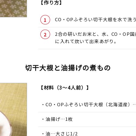
【作り方】
CO・OPふぞろい切干大根を水で洗
2合の研いだお米と、水、CO・OP
に入れて炊いて出来あがり。
切干大根と油揚げの煮もの
【材料（3～4人前）】
CO・OPふぞろい切干大根（北海道産）…
油揚げ…1枚
油…大さじ1/2