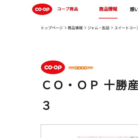
商品情報
コープ商品
想
トップページ
商品情報
ジャム・缶詰
スイートコー
ＣＯ・ＯＰ 十勝
３