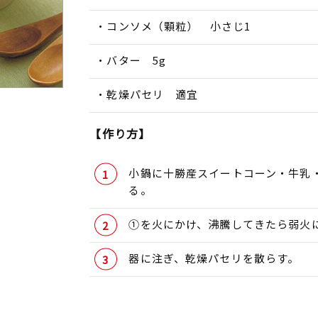
コンソメ（顆粒） 小さじ1
バター 5g
乾燥パセリ 適宜
【作り方】
小鍋に十勝産スイートコーン・牛乳
る。
①を火にかけ、沸騰してきたら弱火
器に注ぎ、乾燥パセリを散らす。