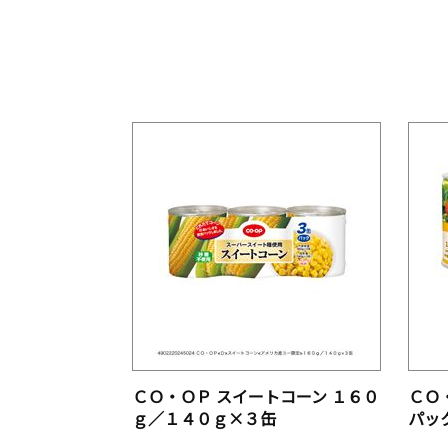
ＣＯ・ＯＰ スイートコーン １６０
ＣＯ
ｇ／１４０ｇ×３缶
パッ