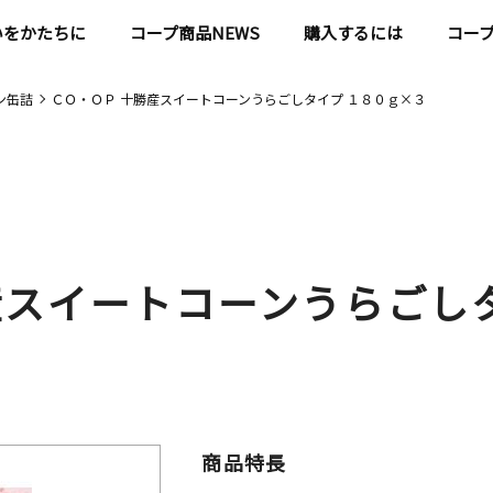
いをかたちに
コープ商品NEWS
購入するには
コー
ン缶詰
ＣＯ・ＯＰ 十勝産スイートコーンうらごしタイプ １８０ｇ×３
産スイートコーンうらごし
商品特長