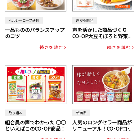
ヘルシーコープ通信
声から開発
一品もののバランスアップ
声を活かした商品づくり
のコツ
CO･OP大豆そぼろと野菜ミ
ックスドライパック（にん
続きを読む
続きを読む
じん・コーン入り）
取り組み
新商品
組合員の声でわかった ○○
人気のロングセラー商品が
といえばこのCO･OP商品！
リニューアル！CO･OPコー
プヌードル