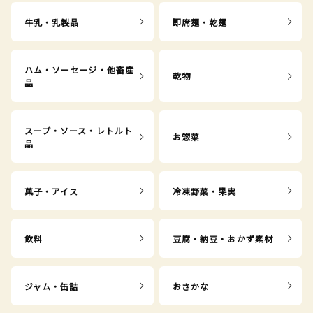
牛乳・乳製品
即席麺・乾麺
ハム・ソーセージ・他畜産
乾物
品
スープ・ソース・レトルト
お惣菜
品
菓子・アイス
冷凍野菜・果実
飲料
豆腐・納豆・おかず素材
ジャム・缶詰
おさかな