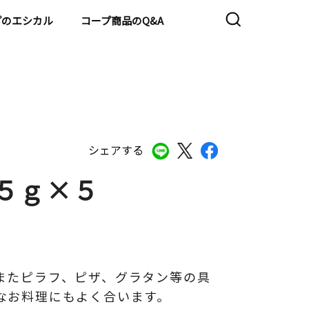
プのエシカル
コープ商品のQ&A
シェアする
５ｇ×５
またピラフ、ピザ、グラタン等の具
なお料理にもよく合います。