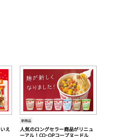
新商品
といえ
人気のロングセラー商品がリニュ
ーアル！CO･OPコープヌードル