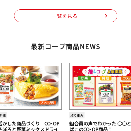
一覧を見る
最新コープ商品NEWS
開発
取り組み
活かした商品づくり CO･OP
組合員の声でわかった ○○
そぼろと野菜ミックスドライ
ばこのCO･OP商品！