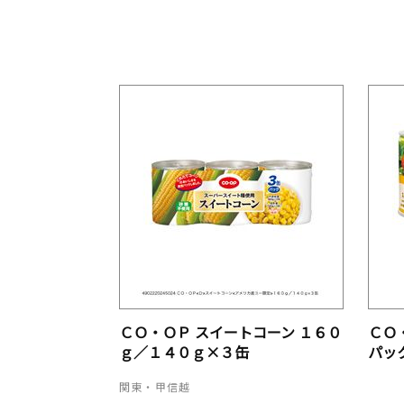
ＣＯ・ＯＰ スイートコーン １６０
ＣＯ
ｇ／１４０ｇ×３缶
パッ
関東・甲信越