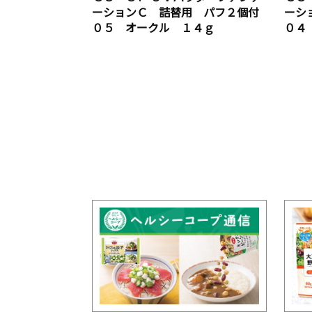
ーションＣ 詰替用 パフ２個付
ーシ
０５ オークル １４ｇ
０４