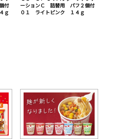
個付
ーションＣ 詰替用 パフ２個付
４ｇ
０１ ライトピンク １４ｇ