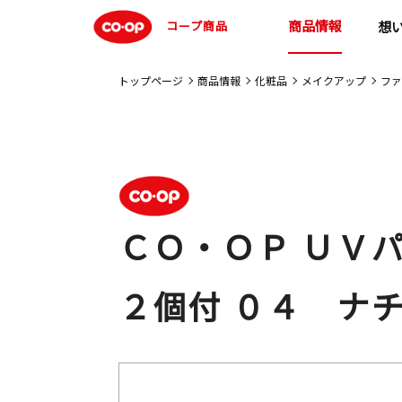
商品情報
コープ商品
想
トップページ
商品情報
化粧品
メイクアップ
ファ
ＣＯ・ＯＰ ＵＶ
２個付 ０４ ナ