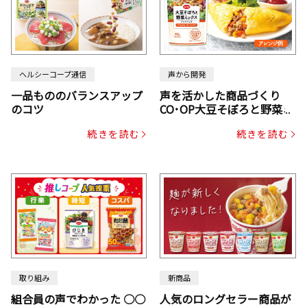
ヘルシーコープ通信
声から開発
一品もののバランスアップ
声を活かした商品づくり
のコツ
CO･OP大豆そぼろと野菜ミ
ックスドライパック（にん
続きを読む
続きを読む
じん・コーン入り）
取り組み
新商品
組合員の声でわかった ○○
人気のロングセラー商品が