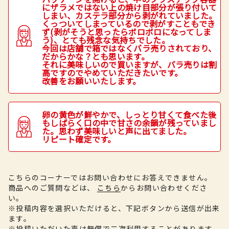
にザラメではない上の焼け目部分が張り付いて
しまい、カステラ部分から剥がれていました。
くっついてしまっているので剥がすこともでき
ず(剥がそうと思ったらボロボロになってしま
う)、とても残念な気持ちでした。
今回は店舗で箱ではなくバラ売りされており、
だからかな？とも思います。
それに美味しいので買いますが、バラ売りは割
高ですのでやめていただきたいです。
改善をお願いいたします。
卵の黄色が鮮やかで、しっとり甘くて食べた後
もしばらく口の中で甘さの余韻が残っていまし
た。思わず美味しいと声に出てました。
リピート確定です。
こちらのコーナーではお問い合わせにお答えできません。
商品へのご質問などは、
こちら
からお問い合わせくださ
い。
※投稿内容を選択いただけると、下記ボタンから送信が出来
ます。
※投稿いただいた声は無償で二次利用することがあります。