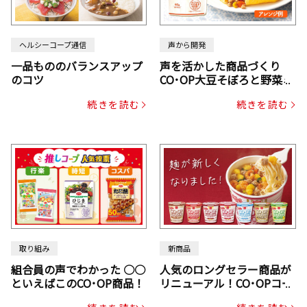
ヘルシーコープ通信
声から開発
一品もののバランスアップ
声を活かした商品づくり
のコツ
CO･OP大豆そぼろと野菜ミ
ックスドライパック（にん
続きを読む
続きを読む
じん・コーン入り）
取り組み
新商品
組合員の声でわかった ○○
人気のロングセラー商品が
といえばこのCO･OP商品！
リニューアル！CO･OPコー
プヌードル