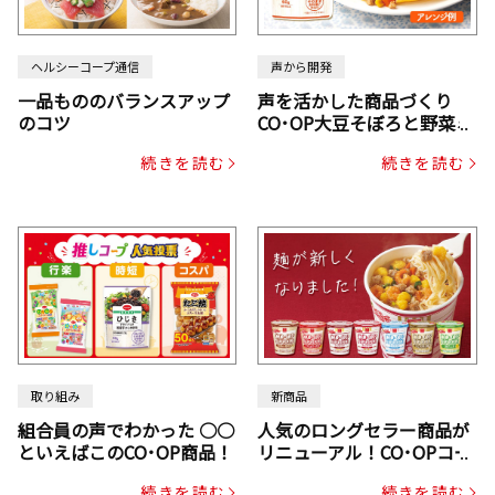
ヘルシーコープ通信
声から開発
一品もののバランスアップ
声を活かした商品づくり
のコツ
CO･OP大豆そぼろと野菜ミ
ックスドライパック（にん
続きを読む
続きを読む
じん・コーン入り）
取り組み
新商品
組合員の声でわかった ○○
人気のロングセラー商品が
といえばこのCO･OP商品！
リニューアル！CO･OPコー
プヌードル
続きを読む
続きを読む