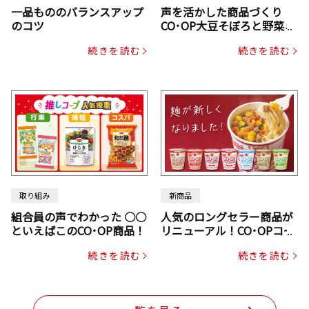
一品もののバランスアップ
声を活かした商品づくり
のコツ
CO･OP大豆そぼろと野菜ミ
ックスドライパック（にん
続きを読む
続きを読む
じん・コーン入り）
取り組み
新商品
組合員の声でわかった ○○
人気のロングセラー商品が
といえばこのCO･OP商品！
リニューアル！CO･OPコー
プヌードル
続きを読む
続きを読む