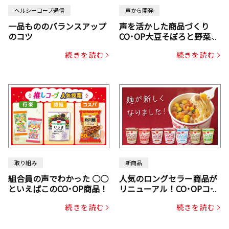
ヘルシーコープ通信
声から開発
一品もののバランスアップ
声を活かした商品づくり
のコツ
CO･OP大豆そぼろと野菜ミ
ックスドライパック（にん
続きを読む
続きを読む
じん・コーン入り）
取り組み
新商品
組合員の声でわかった ○○
人気のロングセラー商品が
といえばこのCO･OP商品！
リニューアル！CO･OPコー
プヌードル
続きを読む
続きを読む