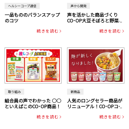
ヘルシーコープ通信
声から開発
一品もののバランスアップ
声を活かした商品づくり
のコツ
CO･OP大豆そぼろと野菜ミ
ックスドライパック（にん
続きを読む
続きを読む
じん・コーン入り）
取り組み
新商品
組合員の声でわかった ○○
人気のロングセラー商品が
といえばこのCO･OP商品！
リニューアル！CO･OPコー
プヌードル
続きを読む
続きを読む