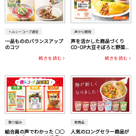
ヘルシーコープ通信
声から開発
一品もののバランスアップ
声を活かした商品づくり
のコツ
CO･OP大豆そぼろと野菜ミ
ックスドライパック（にん
続きを読む
続きを読む
じん・コーン入り）
取り組み
新商品
組合員の声でわかった ○○
人気のロングセラー商品が