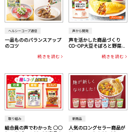
ヘルシーコープ通信
声から開発
一品もののバランスアップ
声を活かした商品づくり
のコツ
CO･OP大豆そぼろと野菜ミ
ックスドライパック（にん
続きを読む
続きを読む
じん・コーン入り）
取り組み
新商品
組合員の声でわかった ○○
人気のロングセラー商品が