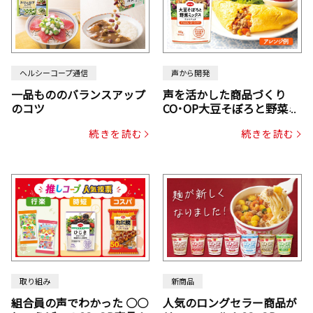
ヘルシーコープ通信
声から開発
一品もののバランスアップ
声を活かした商品づくり
のコツ
CO･OP大豆そぼろと野菜ミ
ックスドライパック（にん
続きを読む
続きを読む
じん・コーン入り）
取り組み
新商品
組合員の声でわかった ○○
人気のロングセラー商品が