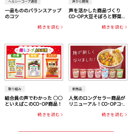
ヘルシーコープ通信
声から開発
一品もののバランスアップ
声を活かした商品づくり
のコツ
CO･OP大豆そぼろと野菜ミ
ックスドライパック（にん
続きを読む
続きを読む
じん・コーン入り）
取り組み
新商品
組合員の声でわかった ○○
人気のロングセラー商品が
といえばこのCO･OP商品！
リニューアル！CO･OPコー
プヌードル
続きを読む
続きを読む