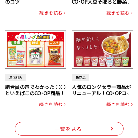
のコツ
CO･OP大豆そぼろと野菜ミ
ックスドライパック（にん
続きを読む
続きを読む
じん・コーン入り）
取り組み
新商品
組合員の声でわかった ○○
人気のロングセラー商品が
といえばこのCO･OP商品！
リニューアル！CO･OPコー
プヌードル
続きを読む
続きを読む
一覧を見る