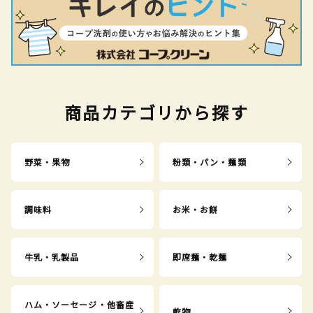
商品カテゴリから探す
野菜・果物
粉類・パン・麺類
調味料
お米・お餅
牛乳・乳製品
即席麺・乾麺
ハム・ソーセージ・他畜産
乾物