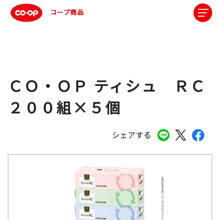
コープ商品
ＣＯ・ＯＰ ティシュ ＲＣ
２００組×５個
シェアする