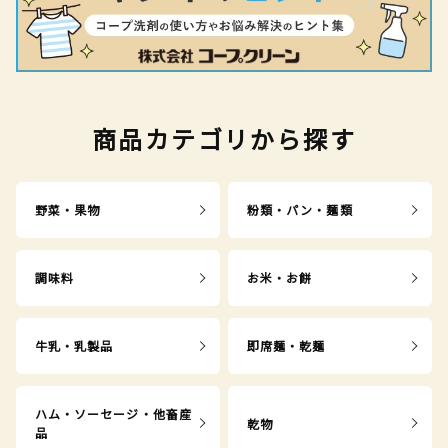
商品カテゴリから探す
野菜・果物
粉類・パン・麺類
調味料
お米・お餅
牛乳・乳製品
即席麺・乾麺
ハム・ソーセージ・他畜産
乾物
品