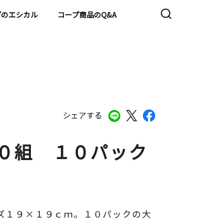
プのエシカル
コープ商品のQ&A
シェアする
５０組 １０パック
ズ１９×１９ｃｍ。１０パックの大