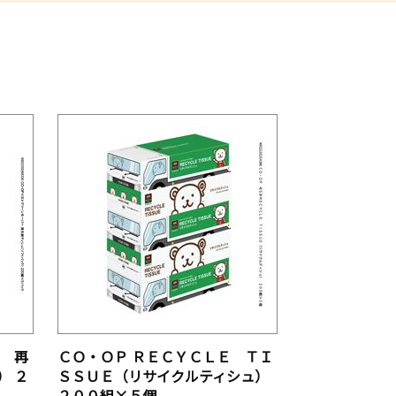
ー 再
ＣＯ・ＯＰ ＲＥＣＹＣＬＥ ＴＩ
） ２
ＳＳＵＥ（リサイクルティシュ）
２００組×５個