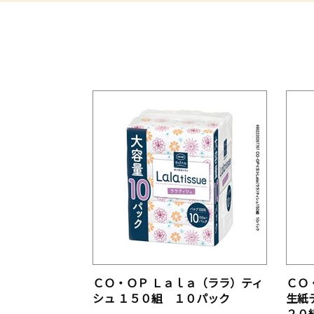
ＣＯ・ＯＰ Ｌａｌａ（ララ）ティ
ＣＯ
シュ １５０組 １０パック
生紙
２０