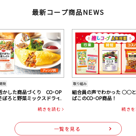
最新コープ商品NEWS
開発
取り組み
活かした商品づくり CO･OP
組合員の声でわかった ○○
そぼろと野菜ミックスドライ
ばこのCO･OP商品！
ク（にんじん・コーン入り）
続きを読む
続きを
一覧を見る