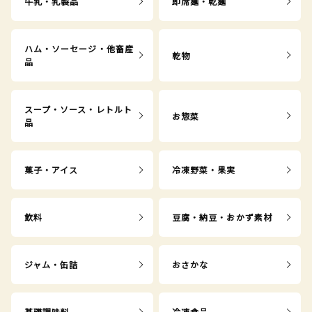
牛乳・乳製品
即席麺・乾麺
ハム・ソーセージ・他畜産
乾物
品
スープ・ソース・レトルト
お惣菜
品
菓子・アイス
冷凍野菜・果実
飲料
豆腐・納豆・おかず素材
ジャム・缶詰
おさかな
基礎調味料
冷凍食品