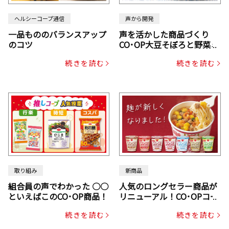
ヘルシーコープ通信
声から開発
一品もののバランスアップ
声を活かした商品づくり
のコツ
CO･OP大豆そぼろと野菜ミ
ックスドライパック（にん
続きを読む
続きを読む
じん・コーン入り）
取り組み
新商品
組合員の声でわかった ○○
人気のロングセラー商品が
といえばこのCO･OP商品！
リニューアル！CO･OPコー
プヌードル
続きを読む
続きを読む