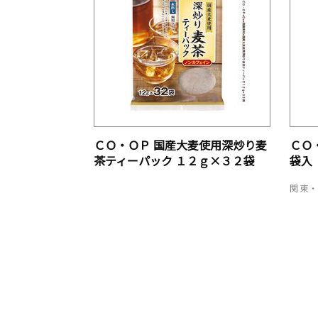
ＣＯ・ＯＰ 国産大麦使用深炒り麦
ＣＯ
茶ティーパック １２ｇ×３２袋
袋入
関東