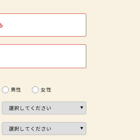
も
男性
女性