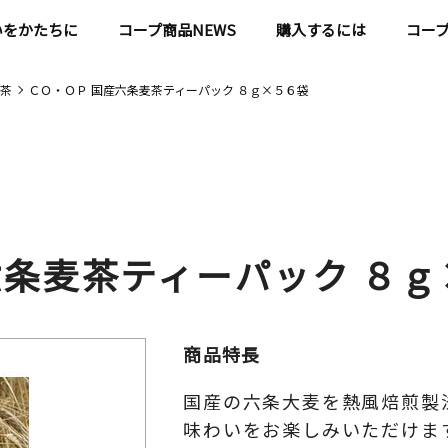
いをかたちに
コープ商品NEWS
購入するには
コー
茶
ＣＯ・ＯＰ 国産六条麦茶ティーパック ８ｇ×５６袋
六条麦茶ティーパック ８ｇ
商品特長
国産の六条大麦を熱風焙煎製
味わいをお楽しみいただけま