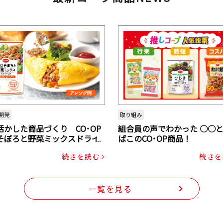
開発
取り組み
活かした商品づくり CO･OP
組合員の声でわかった ○○
そぼろと野菜ミックスドライ
ばこのCO･OP商品！
ク（にんじん・コーン入り）
続きを読む
続きを
一覧を見る