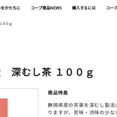
いをかたちに
コープ商品NEWS
購入するには
コー
 １００ｇ
産 深むし茶 １００ｇ
商品特長
静岡県産の茶葉を深むし製法
りますが、苦味・渋味の少な