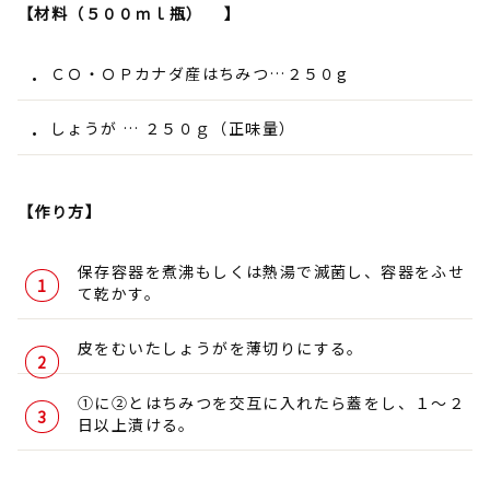
【材料（５００ｍｌ瓶） 】
ＣＯ・ＯＰカナダ産はちみつ…２５０g
しょうが … ２５０ｇ（正味量）
【作り方】
保存容器を煮沸もしくは熱湯で滅菌し、容器をふせ
て乾かす。
皮をむいたしょうがを薄切りにする。
①に②とはちみつを交互に入れたら蓋をし、１～２
日以上漬ける。