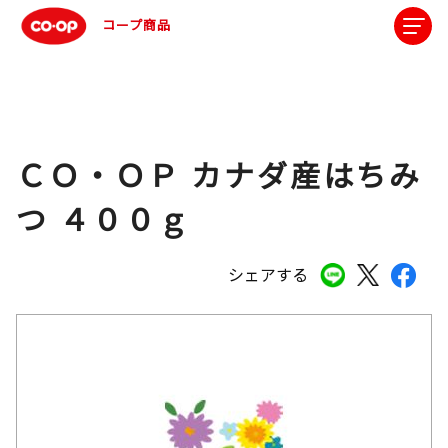
コープ商品
ＣＯ・ＯＰ カナダ産はちみ
つ ４００ｇ
シェアする