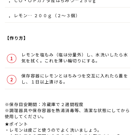
ＣＯ・ＯＰカナダ産はちみつ…２５０g
レモン… ２００ｇ（２～３個）
【作り方】
レモンを塩もみ（塩は分量外）し、水洗いしたら水
気を拭く。これを薄い輪切りにする。
保存容器にレモンとはちみつを交互に入れたら蓋を
し、１日以上漬ける。
※保存目安期間：冷蔵庫で２週間程度
※調理器具や保存容器を熱湯消毒等、清潔な状態にしてから
使用してください。
★ポイント
・レモンは皮ごと使うのでよく洗いましょう。