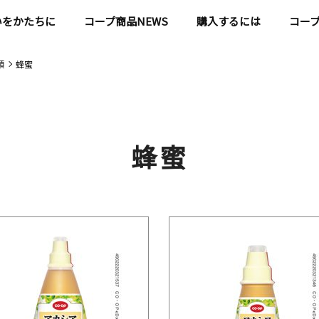
いをかたちに
コープ商品NEWS
購入するには
コー
類
蜂蜜
蜂蜜