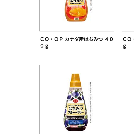
ＣＯ・ＯＰ カナダ産はちみつ ４０
ＣＯ
０ｇ
ｇ