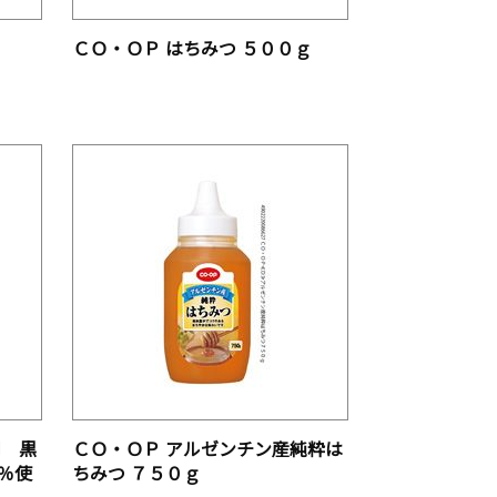
ＣＯ・ＯＰ はちみつ ５００ｇ
用 黒
ＣＯ・ＯＰ アルゼンチン産純粋は
％使
ちみつ ７５０ｇ