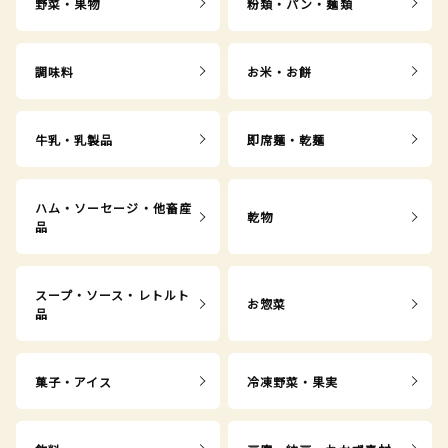
野菜・果物
粉類・パン・麺類
調味料
お米・お餅
牛乳・乳製品
即席麺・乾麺
ハム・ソーセージ・他畜産
乾物
品
スープ・ソース・レトルト
お惣菜
品
菓子・アイス
冷凍野菜・果実