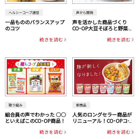
ヘルシーコープ通信
声から開発
一品もののバランスアップ
声を活かした商品づくり
のコツ
CO･OP大豆そぼろと野菜ミ
ックスドライパック（にん
続きを読む
続きを読む
じん・コーン入り）
取り組み
新商品
組合員の声でわかった ○○
人気のロングセラー商品が
といえばこのCO･OP商品！
リニューアル！CO･OPコー
プヌードル
続きを読む
続きを読む