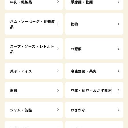
牛乳・乳製品
即席麺・乾麺
ハム・ソーセージ・他畜産
乾物
品
スープ・ソース・レトルト
お惣菜
品
菓子・アイス
冷凍野菜・果実
飲料
豆腐・納豆・おかず素材
ジャム・缶詰
おさかな