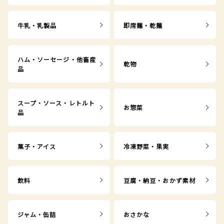
牛乳・乳製品
即席麺・乾麺
ハム・ソーセージ・他畜産
乾物
品
スープ・ソース・レトルト
お惣菜
品
菓子・アイス
冷凍野菜・果実
飲料
豆腐・納豆・おかず素材
ジャム・缶詰
おさかな