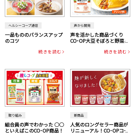
ヘルシーコープ通信
声から開発
一品もののバランスアップ
声を活かした商品づくり
のコツ
CO･OP大豆そぼろと野菜ミ
ックスドライパック（にん
続きを読む
続きを読む
じん・コーン入り）
取り組み
新商品
組合員の声でわかった ○○
人気のロングセラー商品が
といえばこのCO･OP商品！
リニューアル！CO･OPコー